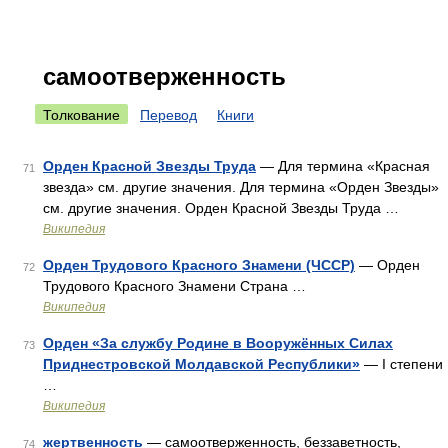
самоотверженность
Толкование
Перевод
Книги
Орден Красной Звезды Труда
— Для термина «Красная
71
звезда» см. другие значения. Для термина «Орден Звезды»
см. другие значения. Орден Красной Звезды Труда …
Википедия
Орден Трудового Красного Знамени (ЧССР)
— Орден
72
Трудового Красного Знамени Страна …
Википедия
Орден «За службу Родине в Вооружённых Силах
73
Приднестровской Молдавской Республики»
— I степени
…
Википедия
жертвенность
— самоотверженность, беззаветность,
74