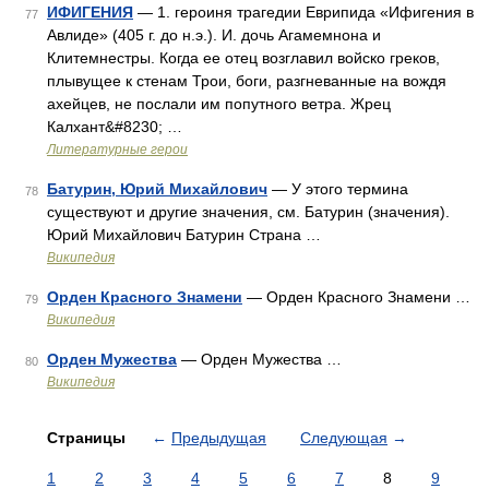
ИФИГЕНИЯ
— 1. героиня трагедии Еврипида «Ифигения в
77
Авлиде» (405 г. до н.э.). И. дочь Агамемнона и
Клитемнестры. Когда ее отец возглавил войско греков,
плывущее к стенам Трои, боги, разгневанные на вождя
ахейцев, не послали им попутного ветра. Жрец
Калхант&#8230; …
Литературные герои
Батурин, Юрий Михайлович
— У этого термина
78
существуют и другие значения, см. Батурин (значения).
Юрий Михайлович Батурин Страна …
Википедия
Орден Красного Знамени
— Орден Красного Знамени …
79
Википедия
Орден Мужества
— Орден Мужества …
80
Википедия
Страницы
←
Предыдущая
Следующая
→
1
2
3
4
5
6
7
8
9